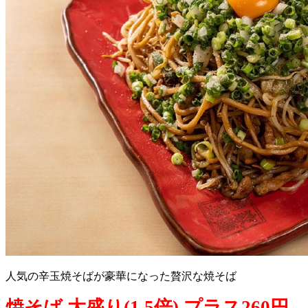
人気の辛玉焼そばが豪華になった贅沢な焼そば
焼そば 大盛り(1.5倍) プラス260円