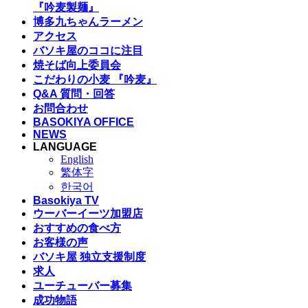
『吟麦製麺』
博多九ちゃんラーメン
アクセス
バソキ屋のココに注目
焼そば向上委員会
こだわりの小麦 『吟麦』
Q&A 質問・回答
お問合わせ
BASOKIYA OFFICE
NEWS
LANGUAGE
English
繁体字
한국어
Basokiya TV
ウーバーイーツ加盟店
おすすめの食べ方
お客様の声
バソキ屋 独立支援制度
求人
ユーチューバー募集
成功物語