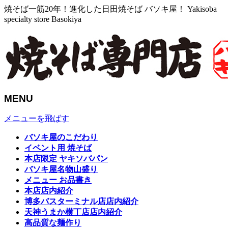
焼そば一筋20年！進化した日田焼そば バソキ屋！ Yakisoba
specialty store Basokiya
MENU
メニューを飛ばす
バソキ屋のこだわり
イベント用 焼そば
本店限定 ヤキソバパン
バソキ屋名物山盛り
メニュー お品書き
本店店内紹介
博多バスターミナル店店内紹介
天神うまか横丁店店内紹介
高品質な麺作り