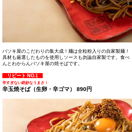
バソキ屋のこだわりの集大成！麺は全粒粉入りの自家製麺！
具材も厳選したものを使用しソースも勿論自家製です。食べ
んとわからんバソキ屋の焼そばです。
リピート NO.1
辛すぎない絶妙なうまさ！
辛玉焼そば（生卵・辛ゴマ） 890円